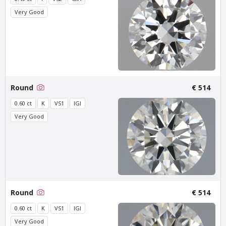
Very Good
Van Amstel Beethoven
Van Amstel Cornelis
Schuyt
€ 500
excl. VAT
€ 700
excl. VAT
Round
€ 514
0.60 ct
K
VS1
IGI
Very Good
Round
€ 514
Van Amstel
Van Amstel
Utrechtsestraat
Haarlemmerdijk
0.60 ct
K
VS1
IGI
€ 500
€ 500
excl. VAT
excl. VAT
Very Good