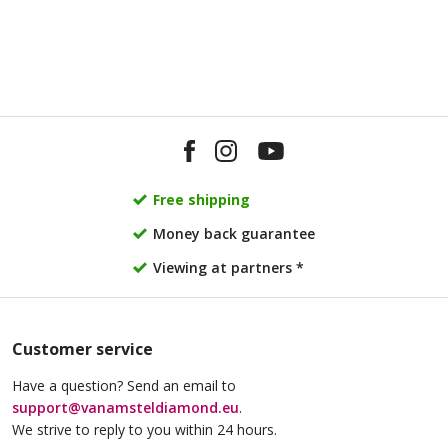
Sarphatipark
€ 500
excl. VAT
€ 700
excl. VAT
Free shipping
Money back guarantee
Viewing at partners *
Van Amstel Oosterpark
Van Amstel
Westerpark
€ 600
excl. VAT
€ 700
excl. VAT
Customer service
Have a question? Send an email to
support@vanamsteldiamond.eu
.
We strive to reply to you within 24 hours.