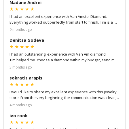
Nadane Andrei
★
★
★
★
★
I had an excellent experience with Van Amstel Diamond. 
Everything worked out perfectly from start to finish. Tim is a 
true professional — patient, attentive to every detail, and 
9 months ago
great at communication. He kept me updated at every step of 
the process: from choosing my own stone and ring setting to 
Denitsa Godeva
virtual design and to the final product. He even showed me 
★
★
★
★
★
detailed videos of the stone, the certification, and finally a 
I had an outstanding  experience with Van Am diamond.

video of the finished ring. The whole process went very 
Tim helped me  choose a diamond within my budget, send me 
smoothly, and the result is absolutely stunning. I couldn’t be 
a video once the diamond was ready, and send me the ring 
3 months ago
happier — I highly recommend Tim and Van Amstel Diamond!
with express delivery service.

sokratis arapis
I highly recommend !
★
★
★
★
★
I would like to share my excellent experience with this jewelry 
store. From the very beginning, the communication was clear, 
professional, and very helpful. Tim was extremely kind, 
4 months ago
responsive, and transparent throughout the entire process, 
making everything smooth and easy.

ivo rook
★
★
★
★
★
I would also like to mention the goldsmith, whose 