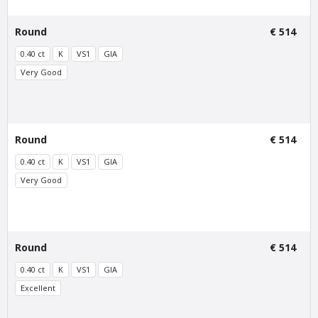
Van Amstel Beurs
Van Amstel Waag
Round
€ 514
€ 500
€ 500
excl. VAT
excl. VAT
0.40 ct
K
VS1
GIA
Very Good
Round
€ 514
0.40 ct
K
VS1
GIA
Very Good
Van Amstel Torensluis
Van Amstel Blauwbrug
€ 500
€ 500
excl. VAT
excl. VAT
Round
€ 514
0.40 ct
K
VS1
GIA
Excellent