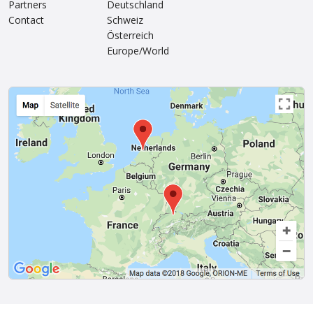
Partners
Deutschland
Contact
Schweiz
Österreich
Europe/World
Van Amstel Westerkerk
Van Amstel Vondel
€ 500
€ 500
excl. VAT
excl. VAT
Van Amstel
Van Amstel Negen