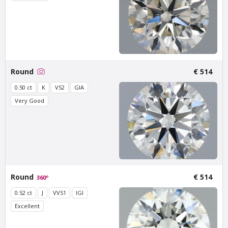
Round
€ 514
0.50 ct
K
VS2
GIA
Very Good
Van Amstel Zeeburg
Van Amstel IJburg
€ 500
€ 500
excl. VAT
excl. VAT
Round
€ 514
360º
0.52 ct
J
VVS1
IGI
Excellent