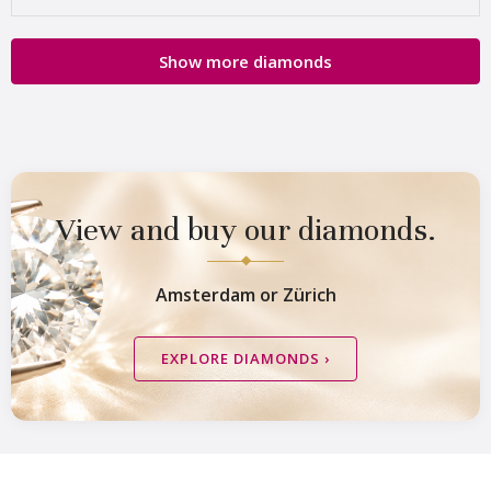
Show more diamonds
Van Amstel Munttoren
Van Amstel
Montelbaan
€ 500
excl. VAT
View and buy our diamonds.
€ 500
excl. VAT
Amsterdam or Zürich
EXPLORE DIAMONDS ›
Van Amstel Hortus
Van Amstel