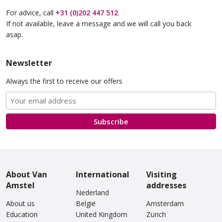
For advice, call
+31 (0)202 447 512
.
If not available, leave a message and we will call you back
asap.
Van Amstel Oud-Zuid
Van Amstel Plantage
Newsletter
€ 500
€ 700
excl. VAT
excl. VAT
Always the first to receive our offers
Subscribe
About Van
International
Visiting
Van Amstel Begijnhof
Van Amstel Amstelveld
Amstel
addresses
Nederland
€ 500
€ 500
excl. VAT
excl. VAT
About us
België
Amsterdam
Education
United Kingdom
Zürich