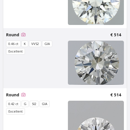
Van Amstel KNSM
Van Amstel Borneo
€ 900
€ 500
excl. VAT
excl. VAT
Round
€ 514
0.46 ct
K
VVS2
GIA
Excellent
Van Amstel Java
Van Amstel NDSM
€ 500
€ 500
excl. VAT
excl. VAT
Round
€ 514
0.42 ct
G
SI2
GIA
Excellent