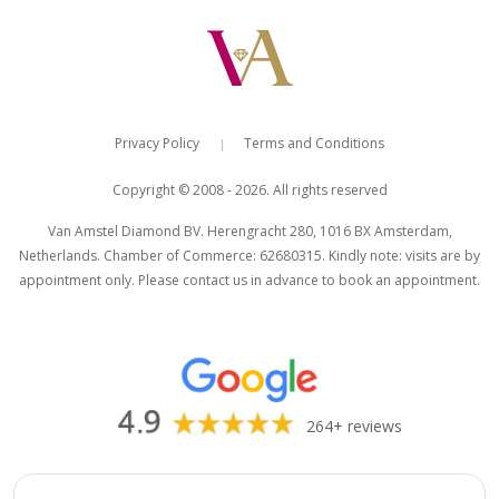
Museumkwartier
Straatjes
€ 500
€ 500
excl. VAT
excl. VAT
Privacy Policy
Terms and Conditions
|
Copyright © 2008 - 2026. All rights reserved
Van Amstel Diamond BV. Herengracht 280, 1016 BX Amsterdam,
Netherlands. Chamber of Commerce: 62680315. Kindly note: visits are by
appointment only. Please contact us in advance to book an appointment.
Van Amstel De Pijp
Van Amstel Jordaan
€ 500
€ 500
excl. VAT
excl. VAT
264+ reviews