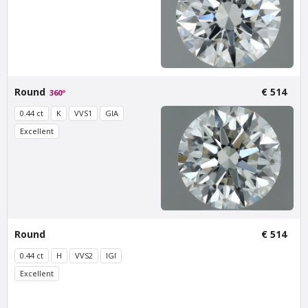
Round
€ 514
360º
0.44 ct
K
VVS1
GIA
Excellent
Van Amstel
Van Amstel
Rijksmuseum
Scheepvaart
€ 500
€ 500
excl. VAT
excl. VAT
Round
€ 514
0.44 ct
H
VVS2
IGI
Excellent