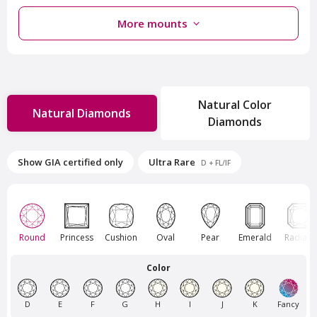
More mounts
Natural Color
Natural Diamonds
Diamonds
Van Amstel Rokin
Van Amstel Sloterplas
Show GIA certified only
Ultra Rare
D + FL/IF
€ 500
€ 500
excl. VAT
excl. VAT
Round
Princess
Cushion
Oval
Pear
Emerald
Radiant
Color
D
E
F
G
H
I
J
K
Fancy