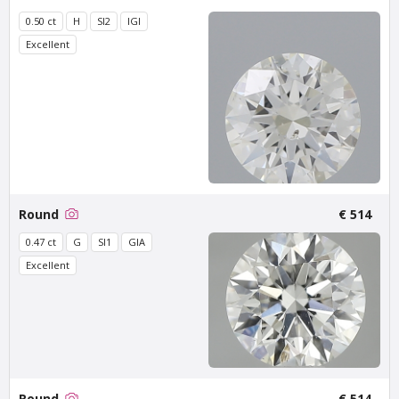
0.50 ct
H
SI2
IGI
Excellent
Van Amstel Bosbaan
Van Amstel
Buitenveldert
€ 500
excl. VAT
€ 500
excl. VAT
Round
€ 514
0.47 ct
G
SI1
GIA
Excellent
Van Amstel Zuidas
Van Amstel
Round
€ 514