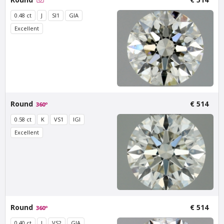
Stadionweg
€ 600
excl. VAT
€ 500
0.48 ct
J
SI1
GIA
excl. VAT
Excellent
Round
€ 514
360º
0.58 ct
K
VS1
IGI
Excellent
Van Amstel
Van Amstel Apollolaan
Minervalaan
€ 500
excl. VAT
€ 500
excl. VAT
Round
€ 514
360º
0.40 ct
I
VS2
GIA